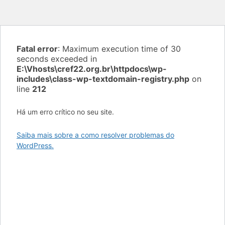
Fatal error
: Maximum execution time of 30
seconds exceeded in
E:\Vhosts\cref22.org.br\httpdocs\wp-
includes\class-wp-textdomain-registry.php
on
line
212
Há um erro crítico no seu site.
Saiba mais sobre a como resolver problemas do
WordPress.