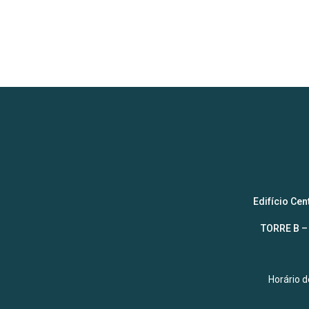
Edifício Ce
TORRE B – 
Horário 