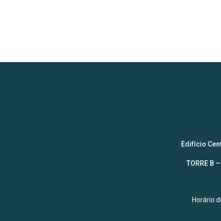
Edifício Ce
TORRE B – 
Horário 